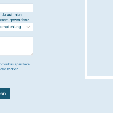
t du auf mich
ksam geworden?
formulars speichere
hend meiner
den